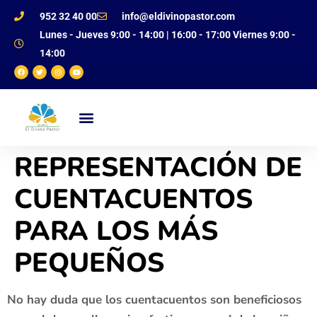
952 32 40 00
info@eldivinopastor.com
Lunes - Jueves 9:00 - 14:00 | 16:00 - 17:00 Viernes 9:00 -
14:00
NUESTRO CENTRO
OFERTA EDUCATIVA
JUSTIFICANTE DE FALTAS
REPRESENTACIÓN DE
CUENTACUENTOS
PARA LOS MÁS
PEQUEÑOS
No hay duda que los cuentacuentos son beneficiosos