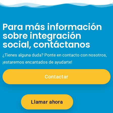
Para más información
sobre integración
social, contáctanos
¿Tienes alguna duda? Ponte en contacto con nosotros,
¡estaremos encantados de ayudarte!
Contactar
Llamar ahora