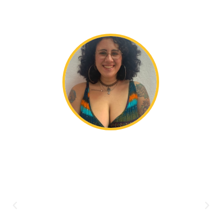
"Estudiar el Ciclo Formativo
superior de Integración Social
en el Divino Pastor me ha
ayudado a saber hacia dónde
quiero ir profesionalmente. El