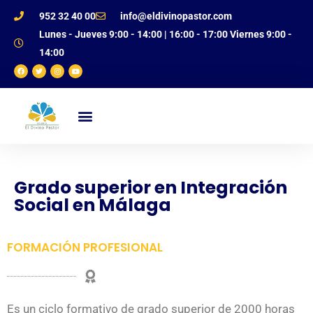
952 32 40 00
info@eldivinopastor.com
Lunes - Jueves 9:00 - 14:00 | 16:00 - 17:00 Viernes 9:00 -
14:00
NUESTRO CENTRO
OFERTA EDUCATIVA
JUSTIFICANTE DE FALTAS
Grado superior en Integración
Social en Málaga
FORMACIÓN PROFESIONAL
Es un ciclo formativo de grado superior de 2000 horas