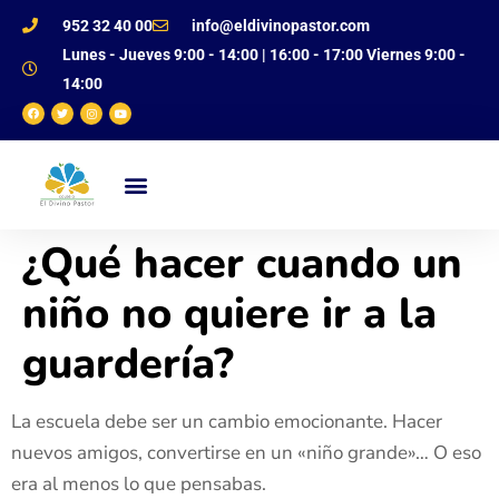
952 32 40 00
info@eldivinopastor.com
Lunes - Jueves 9:00 - 14:00 | 16:00 - 17:00 Viernes 9:00 -
14:00
NUESTRO CENTRO
OFERTA EDUCATIVA
JUSTIFICANTE DE FALTAS
¿Qué hacer cuando un
niño no quiere ir a la
guardería?
La escuela debe ser un cambio emocionante. Hacer
nuevos amigos, convertirse en un «niño grande»… O eso
era al menos lo que pensabas.