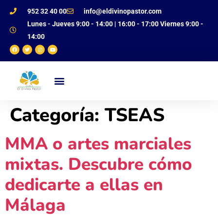
952 32 40 00
info@eldivinopastor.com
Lunes - Jueves 9:00 - 14:00 | 16:00 - 17:00 Viernes 9:00 -
14:00
NUESTRO CENTRO
OFERTA EDUCATIVA
JUSTIFICANTE DE FALTAS
Categoría:
TSEAS
MMA o artes marciales
mixtas. Descubre cómo
dedicarte a ellas en
Málaga